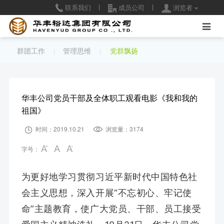
联系我们
成员公司
浏览者
新闻中心
产品业务
党群荟萃
招标信息
加入华丰

华丰新闻
炼焦
群团工作
招标平台
社会招聘
群团工作
管理思维
党群飘扬
|
|
行业动态
发电
管理思维
在线留言
校园招聘
公告通知
化工
党群飘扬
招标公告
人才培养
华丰公司党员干部及全体职工观看电影《我和我的
祖国》
视频中心
洗煤
华丰物资招采平台
简历投递

时间：2019.10.21

浏览量：3174
物流
备用招标系统
人力战略
字号：
为更好地学习贯彻习近平新时代中国特色社
会主义思想，深入开展“不忘初心、牢记使
命”主题教育，使广大党员、干部、员工接受